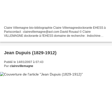
Claire Villemagne bio-bibliographie Claire Villemagnedoctorante EHESS à
Pariscontact : clairevillemagne@aol.com David Rouaul © Claire
VILLEMAGNE doctorante à l'EHESS domaine de recherche : Indochine
coloniale, Tonkin, microstoria, prosopographie - article...
Jean Dupuis (1829-1912)
Publié le 14/01/2007 à 07:43
Par
clairevillemagne