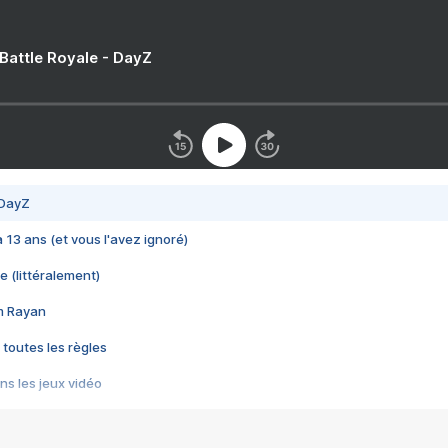
 Battle Royale - DayZ
 DayZ
 a 13 ans (et vous l'avez ignoré)
e (littéralement)
im Rayan
 toutes les règles
s les jeux vidéo
us choquant de Rockstar ? - Le scandale BULLY